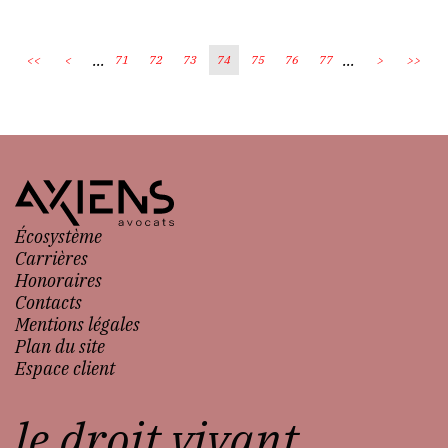
...
...
<<
<
71
72
73
74
75
76
77
>
>>
Écosystème
Carrières
Honoraires
Contacts
Mentions légales
Plan du site
Espace client
le droit vivant