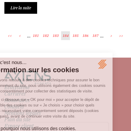
Lire la suite
...
...
<<
<
181
182
183
184
185
186
187
>
>>
Écosystème
Carrières
Honoraires
Contacts
Mentions légales
Plan du site
Espace client