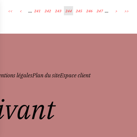
...
...
<<
<
241
242
243
244
245
246
247
>
>>
ntions légales
Plan du site
Espace client
vivant