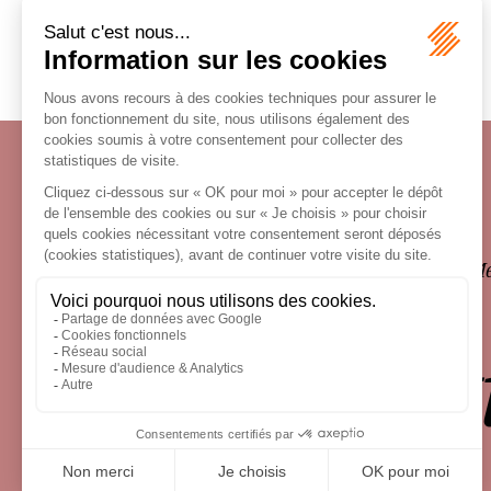
Écosystème
Carrières
Honoraires
Contacts
Me
le droit 