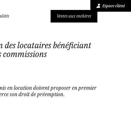
Espace client
alités
Ventes aux enchères
 des locataires bénéficiant
s commissions
 mis en location doivent proposer en premier
xerce son droit de préemption.