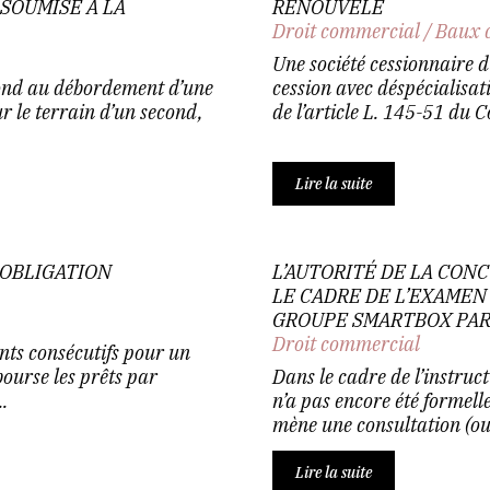
SOUMISE À LA
RENOUVELÉ
Droit commercial
/
Baux 
Une société cessionnaire d’
pond au débordement d’une
cession avec déspécialisat
r le terrain d’un second,
de l’article L. 145-51 du C
Lire la suite
 OBLIGATION
L’AUTORITÉ DE LA CO
LE CADRE DE L’EXAMEN
GROUPE SMARTBOX PA
Droit commercial
nts consécutifs pour un
bourse les prêts par
Dans le cadre de l’instruc
.
n’a pas encore été formell
mène une consultation (ou «
Lire la suite