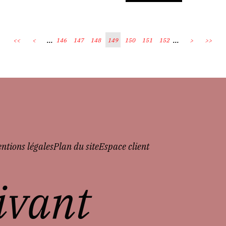
...
...
<<
<
146
147
148
149
150
151
152
>
>>
ntions légales
Plan du site
Espace client
vivant