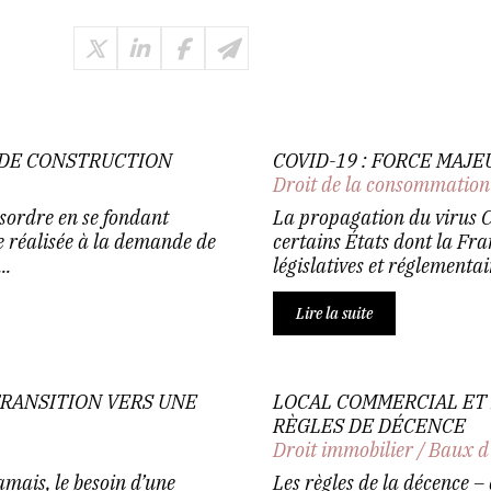
 DE CONSTRUCTION
COVID-19 : FORCE MAJ
Droit de la consommation
ésordre en se fondant
La propagation du virus Co
e réalisée à la demande de
certains États dont la Fr
..
législatives et réglementai
Lire la suite
TRANSITION VERS UNE
LOCAL COMMERCIAL ET 
RÈGLES DE DÉCENCE
Droit immobilier
/
Baux d
amais, le besoin d’une
Les règles de la décence –