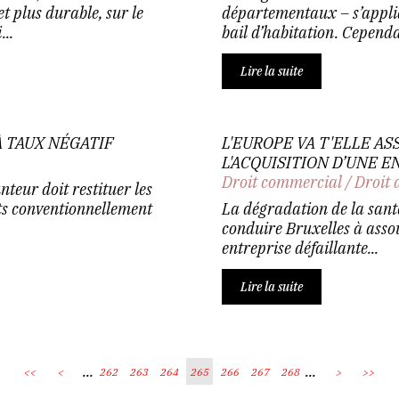
t plus durable, sur le
départementaux – s’appli
..
bail d’habitation. Cependant
Lire la suite
 TAUX NÉGATIF
L'EUROPE VA T'ELLE AS
L'ACQUISITION D’UNE E
Droit commercial
/
Droit 
teur doit restituer les
rêts conventionnellement
La dégradation de la sant
conduire Bruxelles à assou
entreprise défaillante...
Lire la suite
...
...
<<
<
262
263
264
265
266
267
268
>
>>