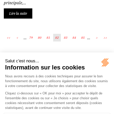
principale,...
Lire la suite
...
...
<<
<
79
80
81
82
83
84
85
>
>>
Écosystème
Carrières
Honoraires
Contacts
Mentions légales
Plan du site