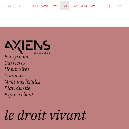
...
...
<<
<
291
292
293
294
295
296
297
>
>>
Écosystème
Carrières
Honoraires
Contacts
Mentions légales
Plan du site
Espace client
le droit vivant