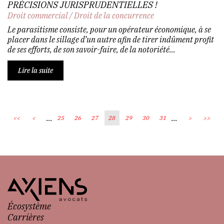
PRÉCISIONS JURISPRUDENTIELLES !
Droit commercial
/
Droit de la concurrence
Le parasitisme consiste, pour un opérateur économique, à se
placer dans le sillage d’un autre afin de tirer indûment profit
de ses efforts, de son savoir-faire, de la notoriété...
Lire la suite
...
...
<<
<
25
26
27
28
29
30
31
>
>>
Écosystème
Carrières