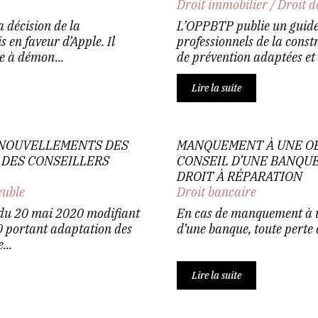
Droit immobilier
/
Droit d
 décision de la
L’OPPBTP publie un guide 
 en faveur d’Apple. Il
professionnels de la const
e à démon...
de prévention adaptées et à
Lire la suite
RENOUVELLEMENTS DES
MANQUEMENT À UNE OB
 DES CONSEILLERS
CONSEIL D’UNE BANQUE
DROIT À RÉPARATION
euble
Droit bancaire
 du 20 mai 2020 modifiant
En cas de manquement à un
 portant adaptation des
d’une banque, toute perte 
...
Lire la suite