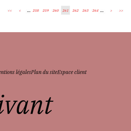
...
...
<<
<
258
259
260
261
262
263
264
>
>>
ntions légales
Plan du site
Espace client
vivant