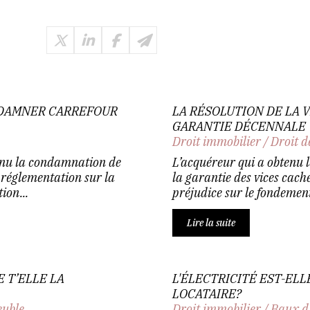
NDAMNER CARREFOUR
LA RÉSOLUTION DE LA V
GARANTIE DÉCENNALE
Droit immobilier
/
Droit d
enu la condamnation de
L’acquéreur qui a obtenu l
réglementation sur la
la garantie des vices cach
ion...
préjudice sur le fondement
Lire la suite
 T’ELLE LA
L'ÉLECTRICITÉ EST-EL
LOCATAIRE?
euble
Droit immobilier
/
Baux d