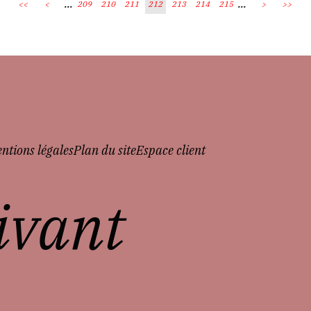
...
...
<<
<
209
210
211
212
213
214
215
>
>>
ntions légales
Plan du site
Espace client
vivant