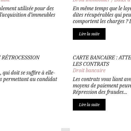
alement utilisée pour des
En même temps que le loyer
l’acquisition d’immeubles
dites récupérables qui peuv
comportent les charges ? L'
Lire la suite
DE RÉTROCESSION
CARTE BANCAIRE : ATT
LES CONTRATS
Droit bancaire
qui doit se suffire à elle-
s permettant au candidat
Les contrats vous liant av
moyens de paiement peuven
Répression des fraudes...
Lire la suite