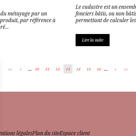
Le cadastre est un ensemb
e du métayage par un
fonciers bâtis, ou non bâti
produit, par référence à
permettant de calculer les
é...
Lire la suite
...
...
<<
<
10
11
12
13
14
15
16
>
>>
ntions légales
Plan du site
Espace client