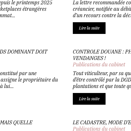
epuis le printemps 2025
La lettre recommandée con
rketplaces étrangères
créancier, notifiée au débi
mmat...
d’un recours contre la dé
Lire la suite
NDS DOMINANT DOIT
CONTROLE DOUANE : P
VENDANGES !
Publications du cabinet
constitué par une
Tout viticulteur, par sa qu
 assigne le propriétaire du
d’être contrôlé par la DGDD
lui...
plantations et que toute qu
Lire la suite
 MAIS QUELLE
LE CADASTRE, MODE D’
Publications du cabinet