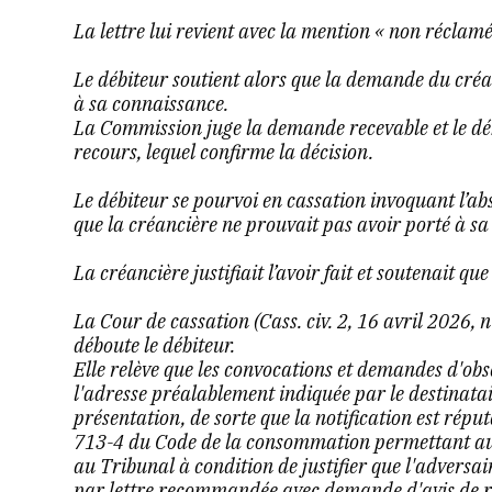
La lettre lui revient avec la mention « non réclamé
Le débiteur soutient alors que la demande du créan
à sa connaissance.
La Commission juge la demande recevable et le débi
recours, lequel confirme la décision.
Le débiteur se pourvoi en cassation invoquant l’ab
que la créancière ne prouvait pas avoir porté à sa
La créancière justifiait l’avoir fait et soutenait que
La Cour de cassation
(Cass. civ. 2, 16 avril 2026, 
déboute le débiteur.
Elle relève que les convocations et demandes d'obs
l'adresse préalablement indiquée par le destinataire
présentation, de sorte que la notification est réputé
713-4 du Code de la consommation permettant aux
au Tribunal à condition de justifier que l'adversai
par lettre recommandée avec demande d'avis de r