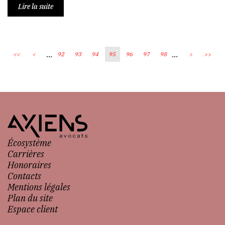
Lire la suite
...
...
<<
<
92
93
94
95
96
97
98
>
>>
Écosystème
Carrières
Honoraires
Contacts
Mentions légales
Plan du site
Espace client