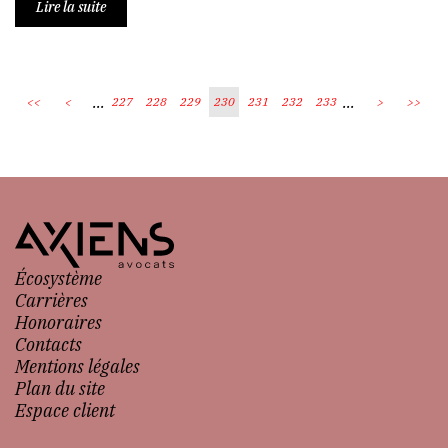
Lire la suite
...
...
<<
<
227
228
229
230
231
232
233
>
>>
Écosystème
Carrières
Honoraires
Contacts
Mentions légales
Plan du site
Espace client