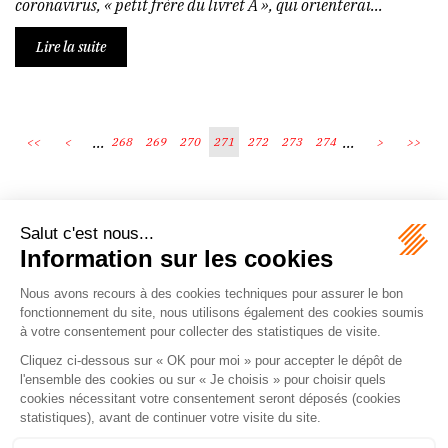
coronavirus, « petit frère du livret A », qui orienterai...
Lire la suite
...
...
<<
<
268
269
270
271
272
273
274
>
>>
Écosystème
Carrières
Honoraires
Contacts
Mentions légales
Plan du site