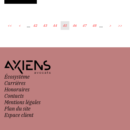
...
...
<<
<
42
43
44
45
46
47
48
>
>>
Écosystème
Carrières
Honoraires
Contacts
Mentions légales
Plan du site
Espace client