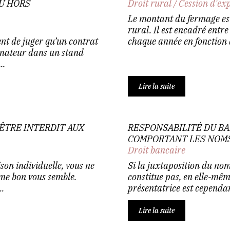
U HORS
Droit rural
/
Cession d'ex
Le montant du fermage est 
rural. Il est encadré entr
ent de juger qu’un contrat
chaque année en fonction d
mmateur dans un stand
..
Lire la suite
 ÊTRE INTERDIT AUX
RESPONSABILITÉ DU B
COMPORTANT LES NOMS
Droit bancaire
son individuelle, vous ne
Si la juxtaposition du no
me bon vous semble.
constitue pas, en elle-mê
..
présentatrice est cependant
Lire la suite