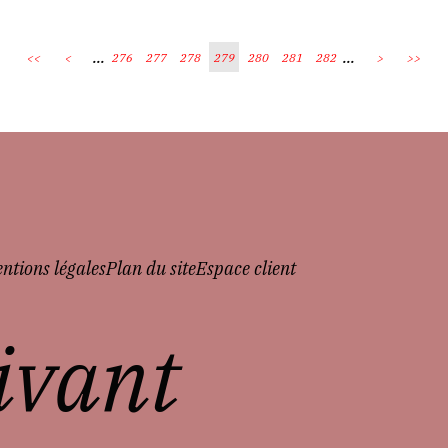
...
...
<<
<
276
277
278
279
280
281
282
>
>>
ntions légales
Plan du site
Espace client
vivant