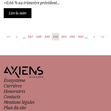
+0,66 % au trimestre précédent...
Lire la suite
...
...
<<
<
247
248
249
250
251
252
253
>
>>
Écosystème
Carrières
Honoraires
Contacts
Mentions légales
Plan du site