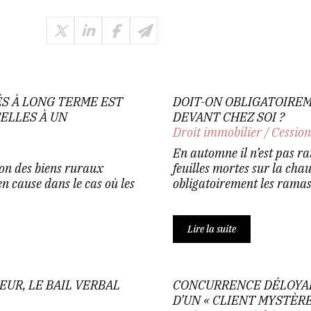
S À LONG TERME EST
DOIT-ON OBLIGATOIRE
ELLES À UN
DEVANT CHEZ SOI ?
Droit immobilier
/
Cession
En automne il n’est pas r
ion des biens ruraux
feuilles mortes sur la cha
en cause dans le cas où les
obligatoirement les ramass
Lire la suite
EUR, LE BAIL VERBAL
CONCURRENCE DÉLOYALE
D’UN « CLIENT MYSTÈRE