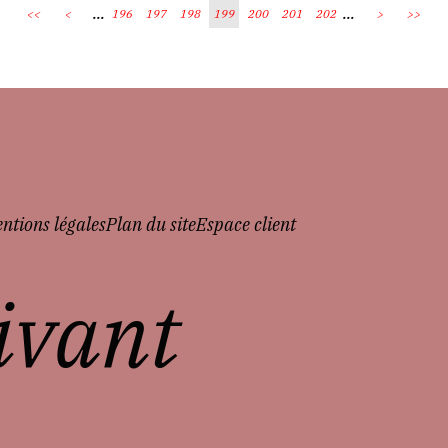
...
...
<<
<
196
197
198
199
200
201
202
>
>>
ntions légales
Plan du site
Espace client
vivant