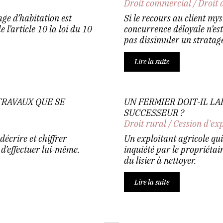
Droit commercial
/
Droit 
ge d’habitation est
Si le recours au client my
 l’article 10 la loi du 10
concurrence déloyale n’est 
pas dissimuler un stratag
Lire la suite
TRAVAUX QUE SE
UN FERMIER DOIT-IL LA
SUCCESSEUR ?
Droit rural
/
Cession d'ex
décrire et chiffrer
Un exploitant agricole qui 
 d’effectuer lui-même.
inquiété par le propriétair
du lisier à nettoyer.
Lire la suite