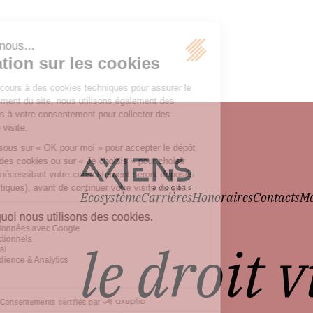
Écosystème
Carrières
Honoraires
Contacts
Me
le droit 