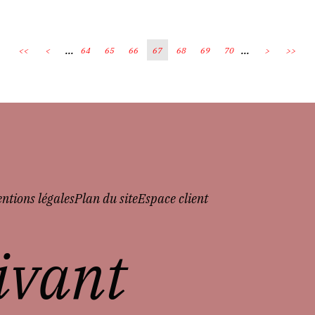
...
...
<<
<
64
65
66
67
68
69
70
>
>>
ntions légales
Plan du site
Espace client
vivant