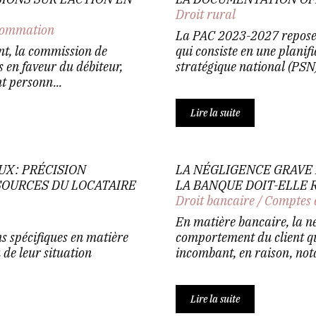
Droit rural
nsommation
La PAC 2023-2027 repose
nt, la commission de
qui consiste en une planif
en faveur du débiteur,
stratégique national (PSN) 
 personn...
Lire la suite
X : PRÉCISION
LA NÉGLIGENCE GRAVE 
SOURCES DU LOCATAIRE
LA BANQUE DOIT-ELLE 
Droit bancaire
/
Comptes 
En matière bancaire, la né
ns spécifiques en matière
comportement du client qui
 de leur situation
incombant, en raison, no
Lire la suite