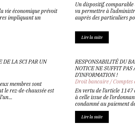
Un dispositif, comparable 
e la vie économique prévoit
va permettre à l’administr
ires impliquant un
auprès des particuliers pos
Lire la suite
 DE LA SCI PAR UN
RESPONSABILITÉ DU BA
NOTICE NE SUFFIT PAS
D’INFORMATION !
Droit bancaire
/
Comptes 
 deux membres sont
t le rez-de-chaussée est
En vertu de l’article 1147
’un...
à celle issue de l’ordonnan
condamné au paiement de
Lire la suite