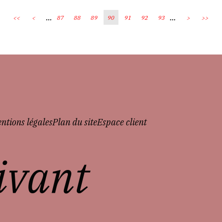
...
...
<<
<
87
88
89
90
91
92
93
>
>>
ntions légales
Plan du site
Espace client
vivant