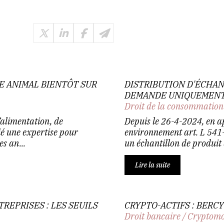
RE ANIMAL BIENTÔT SUR
DISTRIBUTION D'ÉCHAN
DEMANDE UNIQUEMEN
Droit de la consommation
’alimentation, de
Depuis le 26-4-2024, en ap
ié une expertise pour
environnement art. L 541-
s an...
un échantillon de produit 
Lire la suite
EPRISES : LES SEUILS
CRYPTO-ACTIFS : BERC
Droit bancaire
/
Cryptomo