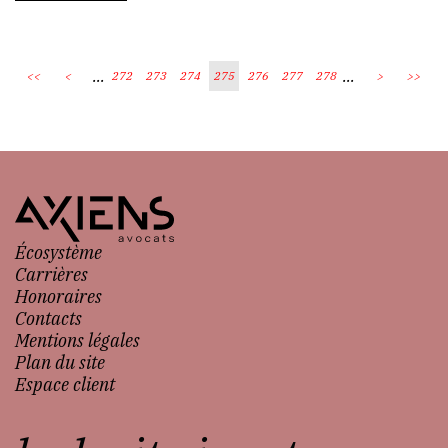
...
...
<<
<
272
273
274
275
276
277
278
>
>>
Écosystème
Carrières
Honoraires
Contacts
Mentions légales
Plan du site
Espace client