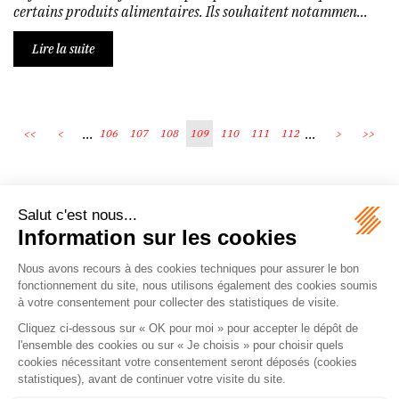
certains produits alimentaires. Ils souhaitent notammen...
Lire la suite
...
...
<<
<
106
107
108
109
110
111
112
>
>>
Écosystème
Carrières
Honoraires
Contacts
Mentions légales
Plan du site