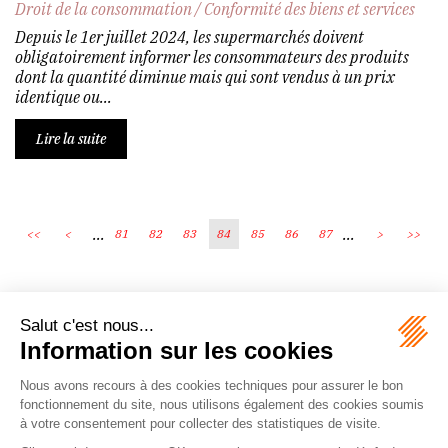
Droit de la consommation
/
Conformité des biens et services
Depuis le 1er juillet 2024, les supermarchés doivent
obligatoirement informer les consommateurs des produits
dont la quantité diminue mais qui sont vendus à un prix
identique ou...
Lire la suite
...
...
<<
<
81
82
83
84
85
86
87
>
>>
Écosystème
Carrières