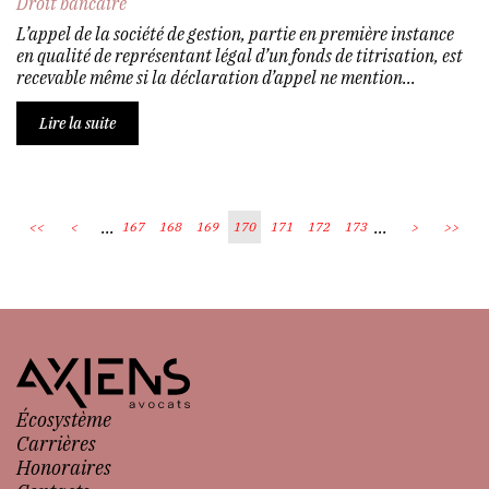
Droit bancaire
L’appel de la société de gestion, partie en première instance
en qualité de représentant légal d’un fonds de titrisation, est
recevable même si la déclaration d’appel ne mention...
Lire la suite
...
...
<<
<
167
168
169
170
171
172
173
>
>>
Écosystème
Carrières
Honoraires