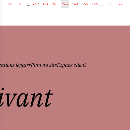
...
...
<<
<
160
161
162
163
164
165
166
>
>>
ntions légales
Plan du site
Espace client
vivant