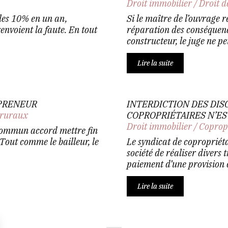
Droit immobilier
/
Droit d
 les 10% en un an,
Si le maître de l’ouvrage
renvoient la faute. En tout
réparation des conséquenc
constructeur, le juge ne p
Lire la suite
 PRENEUR
INTERDICTION DES DIS
 ruraux
COPROPRIÉTAIRES N’E
Droit immobilier
/
Coprop
 commun accord mettre fin
 Tout comme le bailleur, le
Le syndicat de copropriét
société de réaliser divers t
paiement d’une provision 
Lire la suite