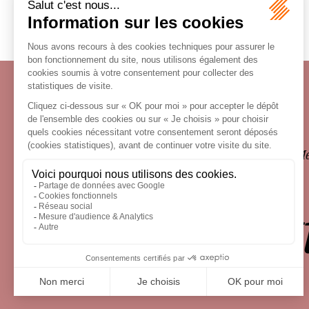
Écosystème
Carrières
Honoraires
Contacts
Me
le droit 