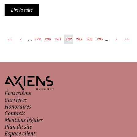
Lire la suite
...
...
<<
<
279
280
281
282
283
284
285
>
>>
Écosystème
Carrières
Honoraires
Contacts
Mentions légales
Plan du site
Espace client