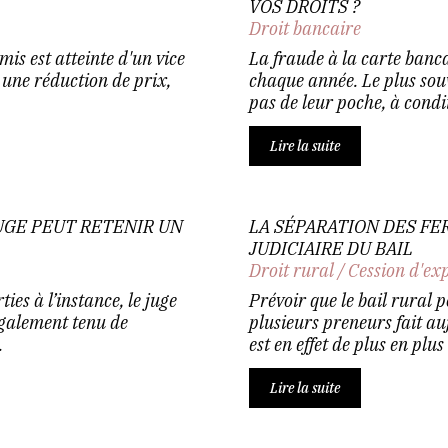
VOS DROITS ?
Droit bancaire
mis est atteinte d'un vice
La fraude à la carte banca
une réduction de prix,
chaque année. Le plus souv
pas de leur poche, à conditi
Lire la suite
JUGE PEUT RETENIR UN
LA SÉPARATION DES FE
JUDICIAIRE DU BAIL
Droit rural
/
Cession d'ex
ies à l’instance, le juge
Prévoir que le bail rural 
légalement tenu de
plusieurs preneurs fait au
.
est en effet de plus en plus 
Lire la suite