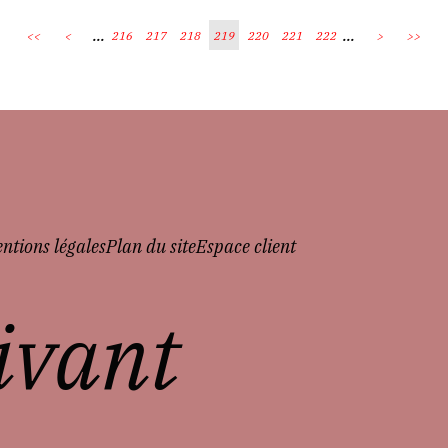
...
...
<<
<
216
217
218
219
220
221
222
>
>>
ntions légales
Plan du site
Espace client
vivant