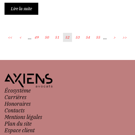
Lire la suite
...
...
<<
<
49
50
51
52
53
54
55
>
>>
Écosystème
Carrières
Honoraires
Contacts
Mentions légales
Plan du site
Espace client