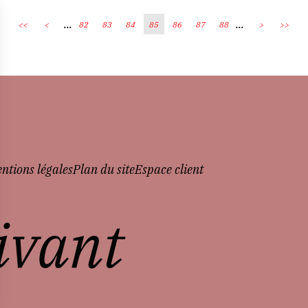
...
...
<<
<
82
83
84
85
86
87
88
>
>>
ntions légales
Plan du site
Espace client
vivant