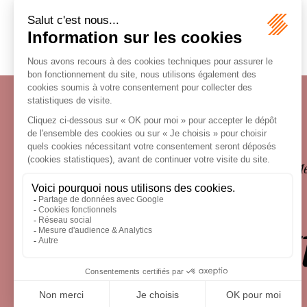
Écosystème
Carrières
Honoraires
Contacts
Me
le droit 