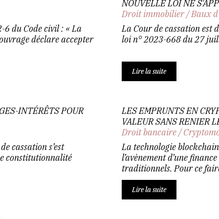
NOUVELLE LOI NE S'AP
Droit immobilier
/
Baux d
-6 du Code civil : « La
La Cour de cassation est d’
l'ouvrage déclare accepter
loi n° 2023-668 du 27 juil
Lire la suite
AGES-INTÉRÊTS POUR
LES EMPRUNTS EN CRY
VALEUR SANS RENIER L
Droit bancaire
/
Cryptomo
de cassation s’est
La technologie blockchain, 
e constitutionnalité
l’avènement d’une finance
traditionnels. Pour ce faire
Lire la suite