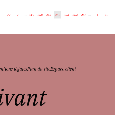
...
...
<<
<
249
250
251
252
253
254
255
>
>>
ntions légales
Plan du site
Espace client
vivant