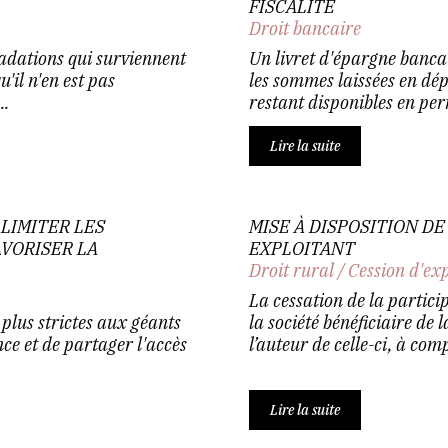
FISCALITÉ
Droit bancaire
radations qui surviennent
Un livret d'épargne banca
u'il n'en est pas
les sommes laissées en dépô
..
restant disponibles en pe
Lire la suite
LIMITER LES
MISE À DISPOSITION D
VORISER LA
EXPLOITANT
Droit rural
/
Cession d'ex
La cessation de la partici
plus strictes aux géants
la société bénéficiaire de 
ce et de partager l'accès
l’auteur de celle-ci, à comp
Lire la suite