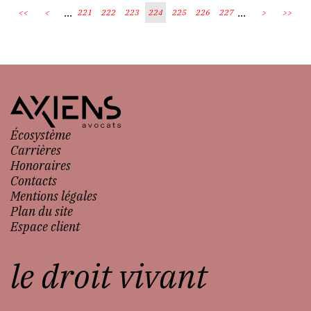
...
...
<<
<
221
222
223
224
225
226
227
>
>>
Écosystème
Carrières
Honoraires
Contacts
Mentions légales
Plan du site
Espace client
le droit vivant