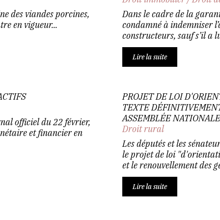
ine des viandes porcines,
Dans le cadre de la garant
tre en vigueur...
condamné à indemniser l’a
constructeurs, sauf s’il a
Lire la suite
ACTIFS
PROJET DE LOI D'ORIEN
TEXTE DÉFINITIVEMENT
ASSEMBLÉE NATIONAL
al officiel du 22 février,
Droit rural
étaire et financier en
Les députés et les sénateu
le projet de loi "d'orient
et le renouvellement des gé
Lire la suite