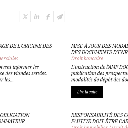
GE DE L’ORIGINE DES
MISE À JOUR DES MODA
DES DOCUMENTS D'ENR
erciales
Droit bancaire
oivent informer les
L’instruction de l’AMF DO
e des viandes servies.
publication des prospectus
 les...
modalités de dépôt des do
Lire la suite
 OBLIGATION
RESPONSABILITÉ DES C
SOMMATEUR
FAUTIVE DOIT ÊTRE CA
Droit immobilier
/
Droit d