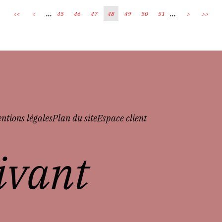
...
...
<<
<
45
46
47
48
49
50
51
>
>>
ntions légales
Plan du site
Espace client
vivant