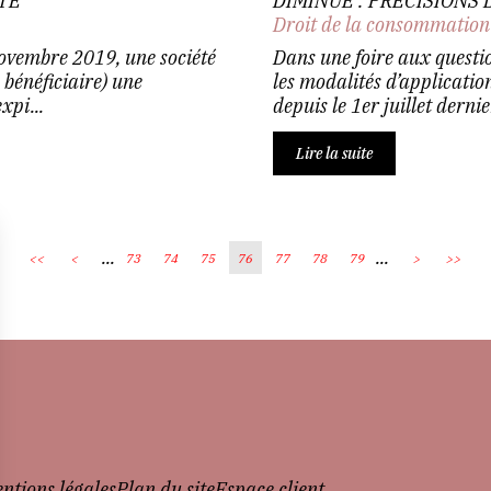
TE
DIMINUÉ : PRÉCISIONS 
Droit de la consommation
novembre 2019, une société
Dans une foire aux questi
 bénéficiaire) une
les modalités d’applicatio
xpi...
depuis le 1er juillet dernie
Lire la suite
...
...
<<
<
73
74
75
76
77
78
79
>
>>
ntions légales
Plan du site
Espace client