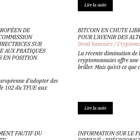
Lire la suite
UROPÉEN DE
BITCOIN EN CHUTE LIBR
 COMMISSION
POUR L’AVENIR DES ALT
IRECTRICES SUR
Droit bancaire
/
Cryptomo
UE AUX PRATIQUES
La récente diminution de 
S EN POSITION
cryptomonnaies offre une o
briller. Mais qu’est-ce que c
européenne d'adopter des
ticle 102 du TFUE aux
Lire la suite
MENT FAUTIF DU
INFORMATION SUR LE P