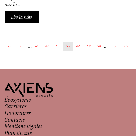
par le...
Lire la suite
...
...
<<
<
62
63
64
65
66
67
68
>
>>
Écosystème
Carrières
Honoraires
Contacts
Mentions légales
Plan du site