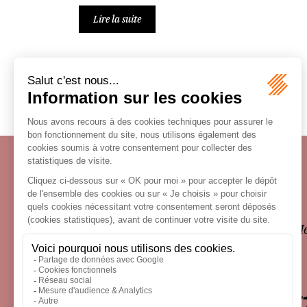
Lire la suite
Écosystème
Carrières
Honoraires
Contacts
Me
le droit 