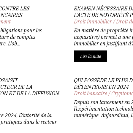
 CONTRE LES
EXAMEN NÉCESSAIRE D
ANCAIRES
L’ACTE DE NOTORIÉTÉ
ement
Droit immobilier
/
Droit d
bligations pour les
En matière de propriété i
eture de comptes
acquisitive) permet à une 
e. L'ob...
immobilier en justifiant d’
Lire la suite
OSAISIT
QUI POSSÈDE LE PLUS D
ECTEUR DE LA
DÉTENTEURS EN 2024
ION ET DE LA DIFFUSION
Droit bancaire
/
Cryptomo
Depuis son lancement en 2
l’expérimentation technol
 2024, l’Autorité de la
numérique. Aujourd'hui, le
s pratiques dans le secteur