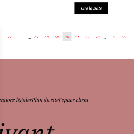
Lire la suite
...
...
<<
<
67
68
69
70
71
72
73
>
>>
ntions légales
Plan du site
Espace client
vivant