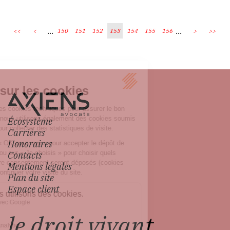
...
...
<<
<
150
151
152
153
154
155
156
>
>>
Écosystème
Carrières
Honoraires
Contacts
Mentions légales
Plan du site
Espace client
le droit vivant