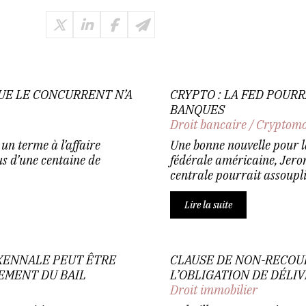
UE LE CONCURRENT N’A
CRYPTO : LA FED POUR
BANQUES
Droit bancaire
/
Cryptomo
un terme à l’affaire
Une bonne nouvelle pour la
s d’une centaine de
fédérale américaine, Jero
centrale pourrait assouplir 
Lire la suite
EXENNALE PEUT ÊTRE
CLAUSE DE NON-RECOUR
EMENT DU BAIL
L’OBLIGATION DE DÉLI
Droit immobilier