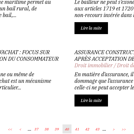
che maritime permet au
Le bailleur ne peut s’exon
un bail rural, de
aux articles 1719 et 1720
bail,...
non-recours insérée dans le
Lire la suite
’ACHAT : FOCUS SUR
ASSURANCE CONSTRUCTI
TION DU CONSOMMATEUR
APRÈS ACCEPTATION D
Droit immobilier
/
Droit d
hone ou même de
En matière d’assurance, il
’achat est un mécanisme
dommage que l’assurance o
iculier...
celle-ci ne peut accepter le
Lire la suite
...
...
<<
<
37
38
39
40
41
42
43
>
>>