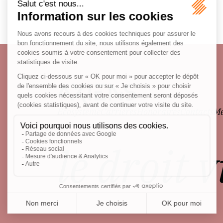
Écosystème
Carrières
Honoraires
Contacts
Me
le droit 