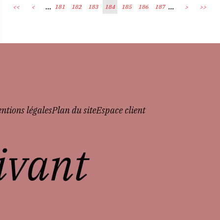
...
...
<<
<
181
182
183
184
185
186
187
>
>>
ntions légales
Plan du site
Espace client
vivant