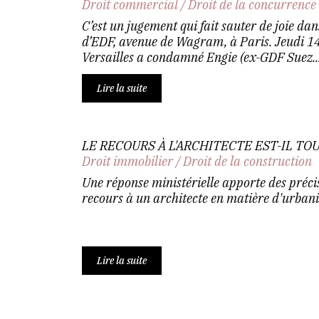
Droit commercial
/
Droit de la concurrence
C’est un jugement qui fait sauter de joie dans
d’EDF, avenue de Wagram, à Paris. Jeudi 14
Versailles a condamné Engie (ex-GDF Suez..
Lire la suite
LE RECOURS À L'ARCHITECTE EST-IL TO
Droit immobilier
/
Droit de la construction
Une réponse ministérielle apporte des précis
recours à un architecte en matière d'urbani
Lire la suite