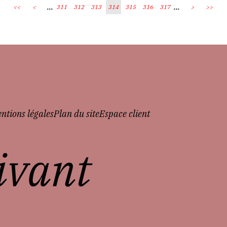
...
...
<<
<
311
312
313
314
315
316
317
>
>>
ntions légales
Plan du site
Espace client
vivant