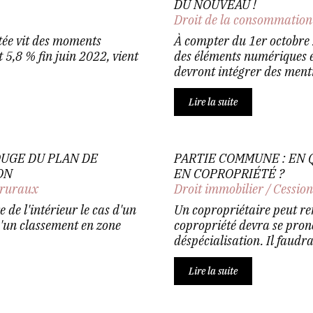
DU NOUVEAU !
Droit de la consommation
tée vit des moments
À compter du 1er octobre 
t 5,8 % fin juin 2022, vient
des éléments numériques e
devront intégrer des mentio
Lire la suite
OUGE DU PLAN DE
PARTIE COMMUNE : EN 
ON
EN COPROPRIÉTÉ ?
 ruraux
Droit immobilier
/
Cession
 de l'intérieur le cas d'un
Un copropriétaire peut r
 d'un classement en zone
copropriété devra se pron
déspécialisation. Il faudra
Lire la suite