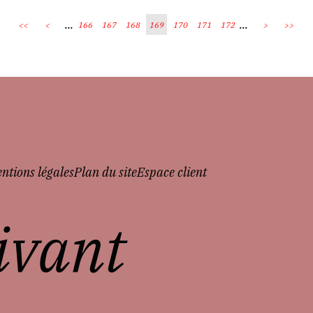
...
...
<<
<
166
167
168
169
170
171
172
>
>>
ntions légales
Plan du site
Espace client
vivant