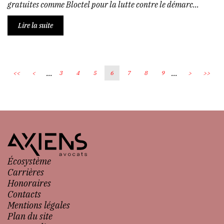
gratuites comme Bloctel pour la lutte contre le démarc...
Lire la suite
...
...
<<
<
3
4
5
6
7
8
9
>
>>
Écosystème
Carrières
Honoraires
Contacts
Mentions légales
Plan du site