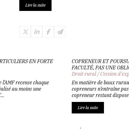
Lire la suite
ARTICULIERS EN FORTE
COPRENEUR ET POURSUI
FACULTÉ, PAS UNE OBL
Droit rural
/
Cession d'ex
de l’AMF recense chaque
En matière de baux ruraux,
éalisé au moins une
copreneurs n’entraîne pas
..
copreneur restant dispose d
Lire la suite