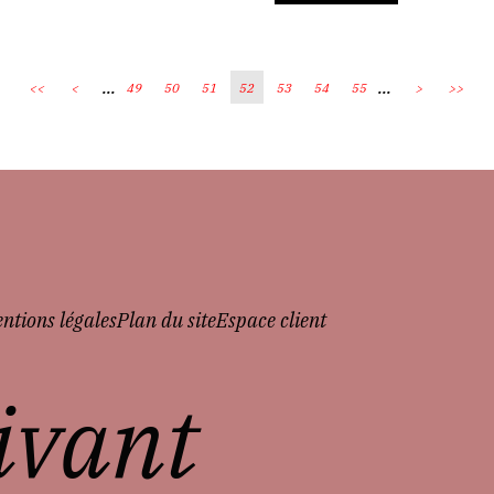
...
...
<<
<
49
50
51
52
53
54
55
>
>>
ntions légales
Plan du site
Espace client
vivant