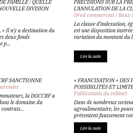
DE FAMILLE : QUELLE
PRÉCISIONS SUR LA PRE
NOUVELLE DIVISION
L’ANNULATION DE LA C
Droit commercial
/
Baux 
La clause d’indexation, ég
 « Il n'y a destination du
est une disposition inséré
les deux fonds
variation du montant du lo
 p...
Lire la suite
CRF SANCTIONNE
« FRANCISATION » DES
erciales
POSSIBILITÉS ET LIMIT
Publications du cabinet
sommateurs, la DGCCRF a
dans le domaine du
Dans de nombreux secteurs,
contrats...
agroalimentaire, les pouvoi
présentent faussement com
Lire la suite