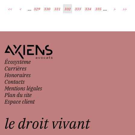
...
...
<<
<
329
330
331
332
333
334
335
>
>>
Écosystème
Carrières
Honoraires
Contacts
Mentions légales
Plan du site
Espace client
le droit vivant