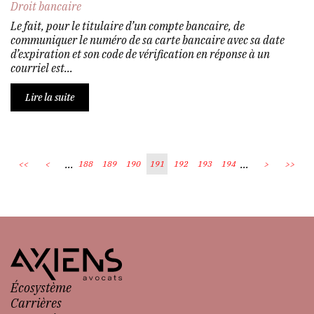
Droit bancaire
Le fait, pour le titulaire d’un compte bancaire, de
communiquer le numéro de sa carte bancaire avec sa date
d’expiration et son code de vérification en réponse à un
courriel est...
Lire la suite
...
...
<<
<
188
189
190
191
192
193
194
>
>>
Écosystème
Carrières