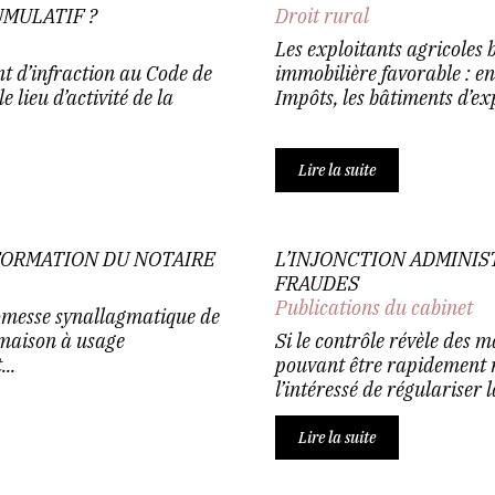
MULATIF ?
Droit rural
Les exploitants agricoles b
t d’infraction au Code de
immobilière favorable : en
 lieu d’activité de la
Impôts, les bâtiments d’exp
Lire la suite
FORMATION DU NOTAIRE
L’INJONCTION ADMINIS
FRAUDES
Publications du cabinet
romesse synallagmatique de
e maison à usage
Si le contrôle révèle des
..
pouvant être rapidement r
l’intéressé de régulariser l
Lire la suite