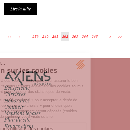
Lire la suite
...
...
<<
<
259
260
261
262
263
264
265
>
>>
Écosystème
Carrières
Honoraires
Contacts
Mentions légales
Plan du site
Espace client