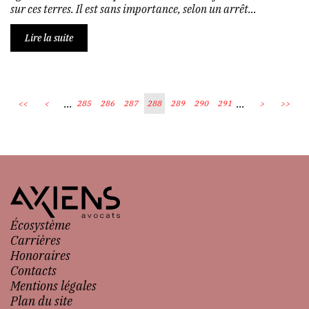
sur ces terres. Il est sans importance, selon un arrêt...
Lire la suite
...
...
<<
<
285
286
287
288
289
290
291
>
>>
Écosystème
Carrières
Honoraires
Contacts
Mentions légales
Plan du site