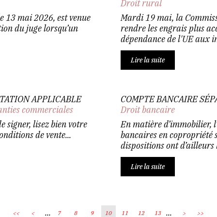
Droit rural
le 13 mai 2026, est venue
Mardi 19 mai, la Commiss
tion du juge lorsqu’un
rendre les engrais plus ac
dépendance de l'UE aux imp
Lire la suite
NTATION APPLICABLE
COMPTE BANCAIRE SÉP
anties commerciales
Droit bancaire
 signer, lisez bien votre
En matière d’immobilier, l
onditions de vente...
bancaires en copropriété s
dispositions ont d’ailleurs
Lire la suite
...
...
<<
<
7
8
9
10
11
12
13
>
>>