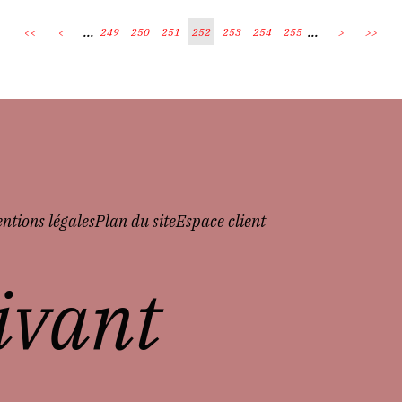
...
...
<<
<
249
250
251
252
253
254
255
>
>>
ntions légales
Plan du site
Espace client
vivant