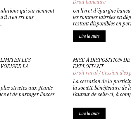
Droit bancaire
radations qui surviennent
Un livret d'épargne banca
u'il n'en est pas
les sommes laissées en dépô
..
restant disponibles en pe
Lire la suite
LIMITER LES
MISE À DISPOSITION D
VORISER LA
EXPLOITANT
Droit rural
/
Cession d'ex
La cessation de la partici
plus strictes aux géants
la société bénéficiaire de 
ce et de partager l'accès
l’auteur de celle-ci, à comp
Lire la suite