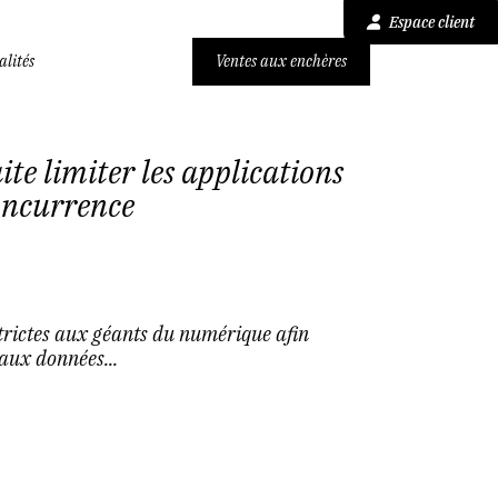
Espace client
alités
Ventes aux enchères
e limiter les applications
concurrence
trictes aux géants du numérique afin
aux données...