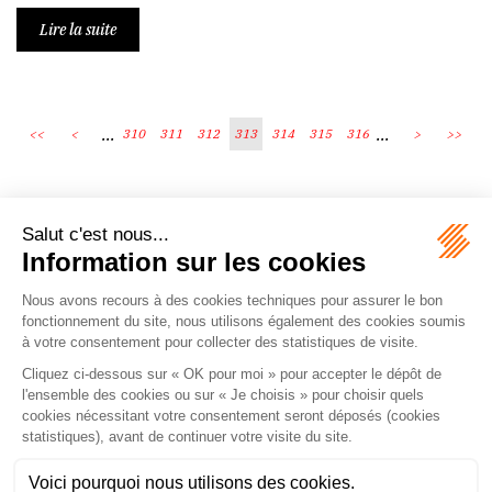
Lire la suite
...
...
<<
<
310
311
312
313
314
315
316
>
>>
Écosystème
Carrières
Honoraires
Contacts
Mentions légales
Plan du site
Espace client